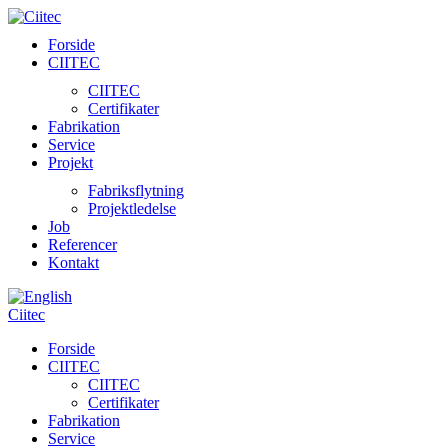
Forside
CIITEC
CIITEC
Certifikater
Fabrikation
Service
Projekt
Fabriksflytning
Projektledelse
Job
Referencer
Kontakt
Ciitec
Forside
CIITEC
CIITEC
Certifikater
Fabrikation
Service