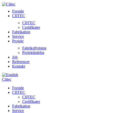
Forside
CIITEC
CIITEC
Certifikater
Fabrikation
Service
Projekt
Fabriksflytning
Projektledelse
Job
Referencer
Kontakt
Ciitec
Forside
CIITEC
CIITEC
Certifikater
Fabrikation
Service