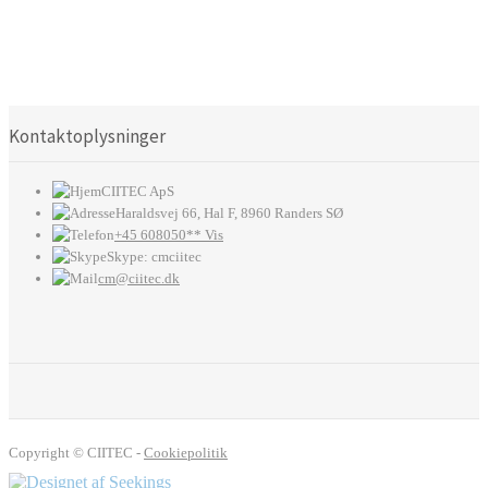
Kontaktoplysninger
CIITEC ApS
Haraldsvej 66, Hal F, 8960 Randers SØ
+45 608050** Vis
Skype: cmciitec
cm@ciitec.dk
Copyright © CIITEC -
Cookiepolitik