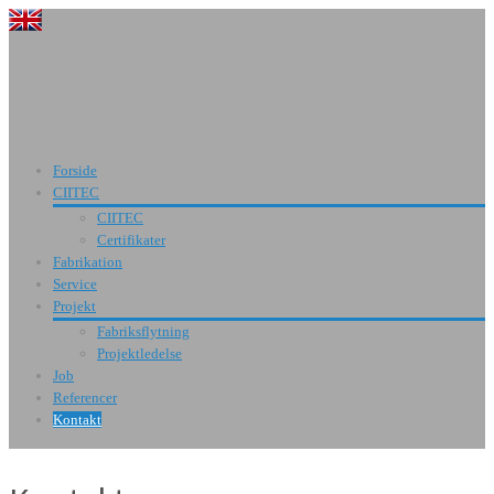
Forside
CIITEC
CIITEC
Certifikater
Fabrikation
Service
Projekt
Fabriksflytning
Projektledelse
Job
Referencer
Kontakt